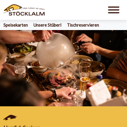
Appartements
Winter
Sommer
Speisekarten
Unsere Stüberl
Tischreservieren
Kontakt & Anfahrt
Karriere